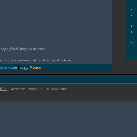
aját gépről látogatod az oldalt
 fogsz megjelenni az aktív felhasználók listáján
vagy
Mégse
tként
Created by Fisana
©
IPB 3.0 Forum Skins