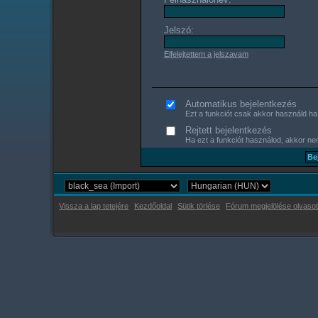
Jelszó:
Elfelejtettem a jelszavam
Automatikus bejelentkezés
Ezt a funkciót csak akkor használd ha s
Rejtett bejelentkezés
Ha ezt a funkciót használod, akkor nem
Vissza a lap tetejére
Kezdőoldal
Sütik törlése
Fórum megjelölése olvasot