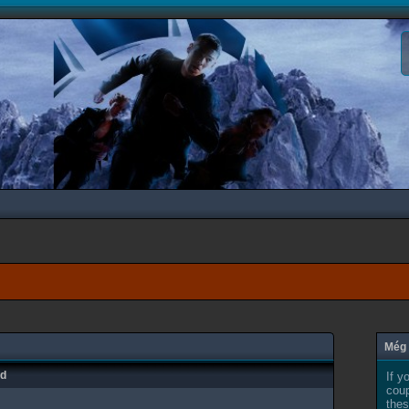
Még 
ad
If y
coup
thes