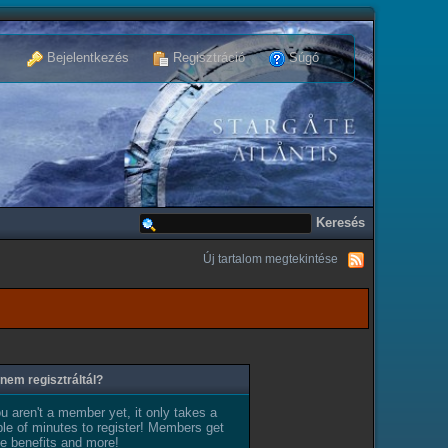
Bejelentkezés
Regisztráció
Súgó
Új tartalom megtekintése
nem regisztráltál?
ou aren't a member yet, it only takes a
le of minutes to register! Members get
e benefits and more!