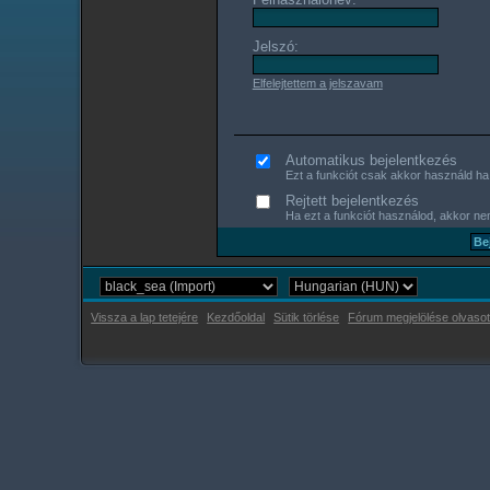
Jelszó:
Elfelejtettem a jelszavam
Automatikus bejelentkezés
Ezt a funkciót csak akkor használd ha s
Rejtett bejelentkezés
Ha ezt a funkciót használod, akkor nem
Vissza a lap tetejére
Kezdőoldal
Sütik törlése
Fórum megjelölése olvasot