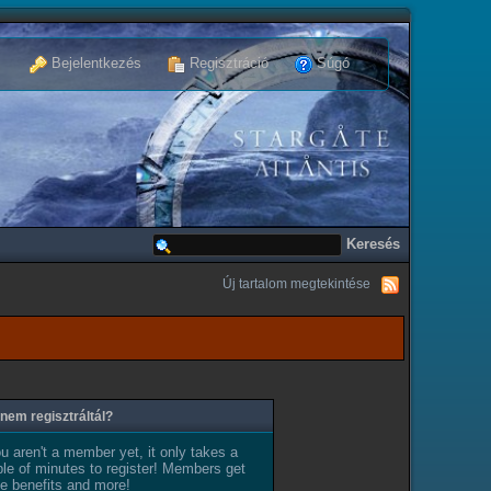
Bejelentkezés
Regisztráció
Súgó
Új tartalom megtekintése
nem regisztráltál?
ou aren't a member yet, it only takes a
le of minutes to register! Members get
e benefits and more!