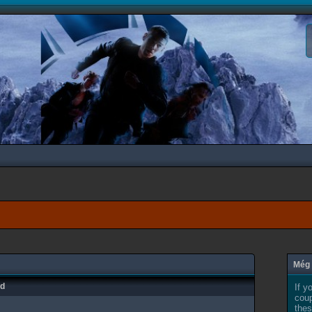
Még 
ad
If y
coup
thes