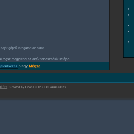
aját gépről látogatod az oldalt
 fogsz megjelenni az aktív felhasználók listáján
vagy
Mégse
tként
Created by Fisana
©
IPB 3.0 Forum Skins