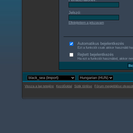
Jelszó:
Elfelejtettem a jelszavam
Automatikus bejelentkezés
Ezt a funkciót csak akkor használd ha s
Rejtett bejelentkezés
Ha ezt a funkciót használod, akkor nem
Vissza a lap tetejére
Kezdőoldal
Sütik törlése
Fórum megjelölése olvasot