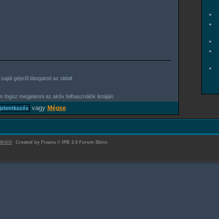
aját gépről látogatod az oldalt
 fogsz megjelenni az aktív felhasználók listáján
vagy
Mégse
tként
Created by Fisana
©
IPB 3.0 Forum Skins