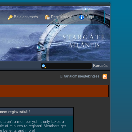
Bejelentkezés
Regisztráció
Súgó
Új tartalom megtekintése
nem regisztráltál?
ou aren't a member yet, it only takes a
le of minutes to register! Members get
e benefits and more!