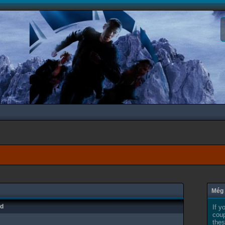
Még 
ad
If y
coup
thes