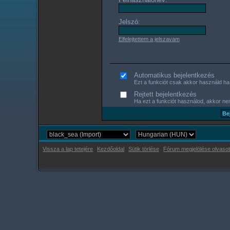
Jelszó:
Elfelejtettem a jelszavam
Automatikus bejelentkezés
Ezt a funkciót csak akkor használd ha s
Rejtett bejelentkezés
Ha ezt a funkciót használod, akkor nem
Vissza a lap tetejére
Kezdőoldal
Sütik törlése
Fórum megjelölése olvasot