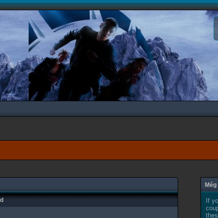
Még 
ad
If y
coup
thes