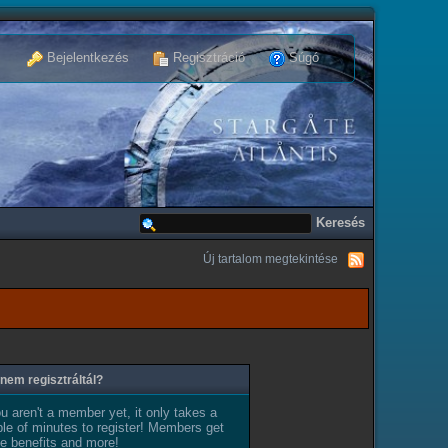
Bejelentkezés
Regisztráció
Súgó
Új tartalom megtekintése
nem regisztráltál?
ou aren't a member yet, it only takes a
le of minutes to register! Members get
e benefits and more!