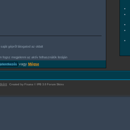
aját gépről látogatod az oldalt
 fogsz megjelenni az aktív felhasználók listáján
vagy
Mégse
tként
Created by Fisana
©
IPB 3.0 Forum Skins