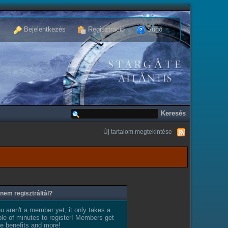
Bejelentkezés
Regisztráció
Súgó
Új tartalom megtekintése
nem regisztráltál?
ou aren't a member yet, it only takes a
le of minutes to register! Members get
e benefits and more!