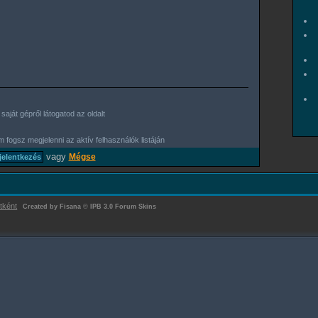
aját gépről látogatod az oldalt
 fogsz megjelenni az aktív felhasználók listáján
vagy
Mégse
tként
Created by Fisana
©
IPB 3.0 Forum Skins