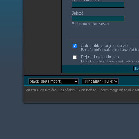
Jelszó:
Elfelejtettem a jelszavam
Automatikus bejelentkezés
Ezt a funkciót csak akkor használd ha s
Rejtett bejelentkezés
Ha ezt a funkciót használod, akkor nem
Vissza a lap tetejére
Kezdőoldal
Sütik törlése
Fórum megjelölése olvasot