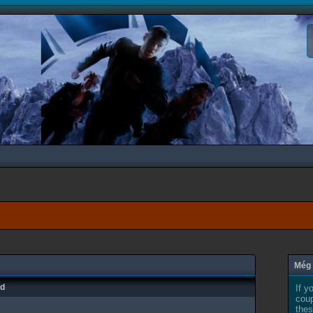
Még 
ad
If y
coup
thes