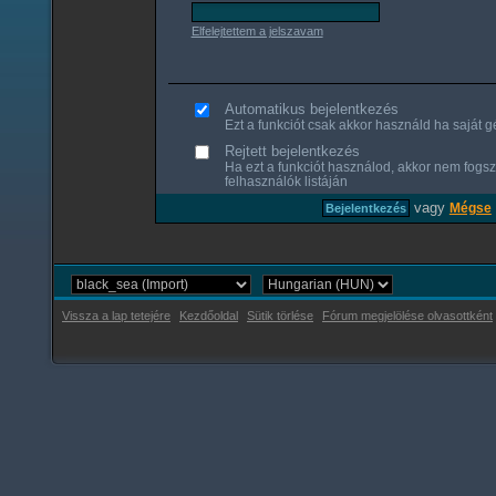
Elfelejtettem a jelszavam
Automatikus bejelentkezés
Ezt a funkciót csak akkor használd ha saját gé
Rejtett bejelentkezés
Ha ezt a funkciót használod, akkor nem fogsz
felhasználók listáján
vagy
Mégse
Vissza a lap tetejére
Kezdőoldal
Sütik törlése
Fórum megjelölése olvasottként