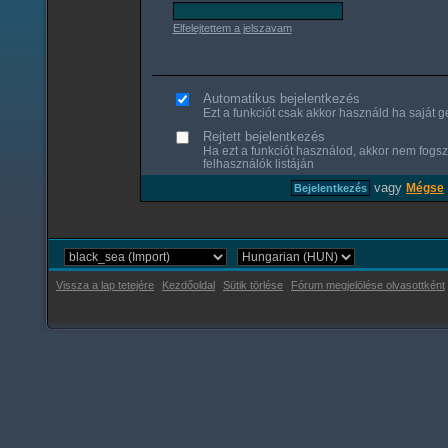
Elfelejtettem a jelszavam
Automatikus bejelentkezés
Ezt a funkciót csak akkor használd ha saját gé
Rejtett bejelentkezés
Ha ezt a funkciót használod, akkor nem fogsz
felhasználók listáján
vagy
Mégse
Vissza a lap tetejére
Kezdőoldal
Sütik törlése
Fórum megjelölése olvasottként