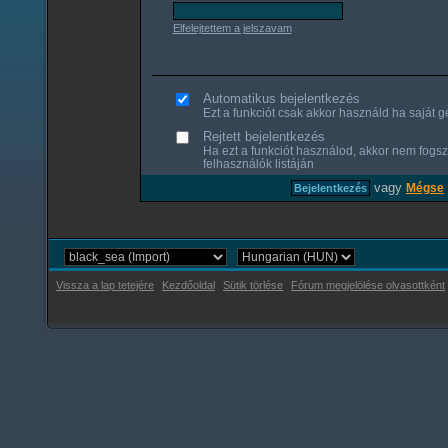
Elfelejtettem a jelszavam
Automatikus bejelentkezés
Ezt a funkciót csak akkor használd ha saját gé
Rejtett bejelentkezés
Ha ezt a funkciót használod, akkor nem fogsz
felhasználók listáján
vagy
Mégse
Vissza a lap tetejére
Kezdőoldal
Sütik törlése
Fórum megjelölése olvasottként