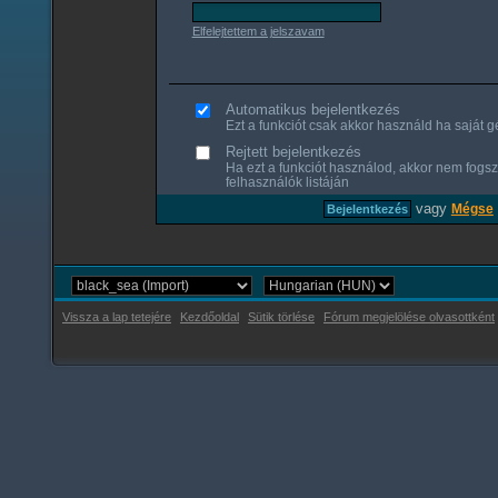
Elfelejtettem a jelszavam
Automatikus bejelentkezés
Ezt a funkciót csak akkor használd ha saját gé
Rejtett bejelentkezés
Ha ezt a funkciót használod, akkor nem fogsz
felhasználók listáján
vagy
Mégse
Vissza a lap tetejére
Kezdőoldal
Sütik törlése
Fórum megjelölése olvasottként