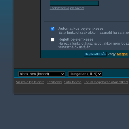
Elfelejtettem a jelszavam
Automatikus bejelentkezés
Ezt a funkciót csak akkor használd ha saját gé
Rejtett bejelentkezés
Ha ezt a funkciót használod, akkor nem fogsz
felhasználók listáján
vagy
Mégse
Vissza a lap tetejére
Kezdőoldal
Sütik törlése
Fórum megjelölése olvasottként