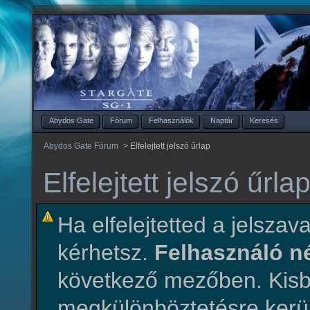
Abydos Gate
Fórum
Felhasználók
Naptár
Keresés
Abydos Gate Fórum
>
Elfelejtett jelszó űrlap
Elfelejtett jelszó űrla
Ha elfelejtetted a jelszava
kérhetsz.
Felhasználó 
következő mezőben. Ki
megkülönböztetésre kerül