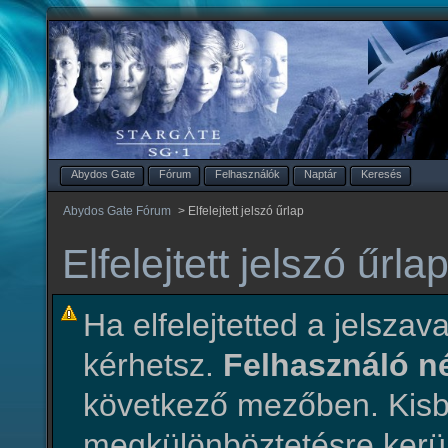
Abydos Gate
Fórum
Felhasználók
Naptár
Keresés
Abydos Gate Fórum
>
Elfelejtett jelszó űrlap
Elfelejtett jelszó űrla
Ha elfelejtetted a jelszava
kérhetsz.
Felhasználó 
következő mezőben. Ki
megkülönböztetésre kerül