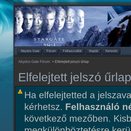
Abydos Gate
Fórum
Felhasználók
Naptár
Keresés
Abydos Gate Fórum
>
Elfelejtett jelszó űrlap
Elfelejtett jelszó űrla
Ha elfelejtetted a jelszava
kérhetsz.
Felhasználó 
következő mezőben. Ki
megkülönböztetésre kerül