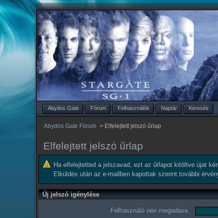
Abydos Gate
Fórum
Felhasználók
Naptár
Keresés
Abydos Gate Fórum
>
Elfelejtett jelszó űrlap
Elfelejtett jelszó űrlap
Ha elfelejtetted a jelszavad, ezt az űrlapot kitöltve újat k
Elküldés után az e-mailben kapottak szerint további érvé
Új jelszó igénylése
Felhasználó név megadása