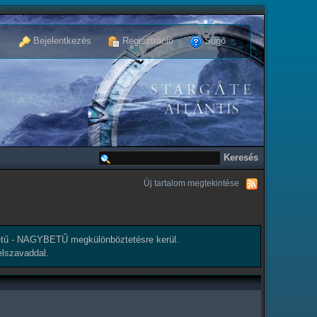
Bejelentkezés
Regisztráció
Súgó
Új tartalom megtekintése
tű - NAGYBETŰ megkülönböztetésre kerül.
elszavaddal.