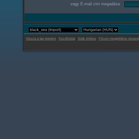
vagy E-mail cím megadása
Vissza a lap tetejére
Kezdőoldal
Sütik törlése
Fórum megjelölése olvasot