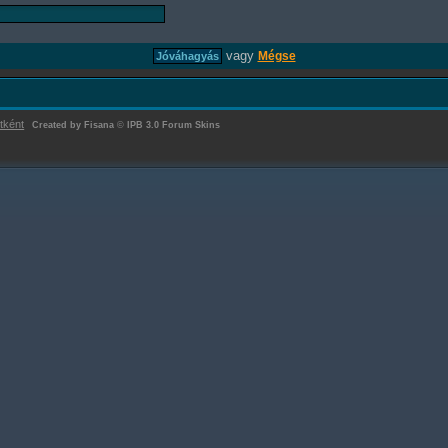
vagy
Mégse
tként
Created by Fisana
©
IPB 3.0 Forum Skins