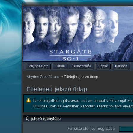
Abydos Gate
Fórum
Felhasználók
Naptár
Keresés
Abydos Gate Fórum
>
Elfelejtett jelszó űrlap
Elfelejtett jelszó űrlap
Ha elfelejtetted a jelszavad, ezt az űrlapot kitöltve újat k
Elküldés után az e-mailben kapottak szerint további érvé
Új jelszó igénylése
Felhasználó név megadása