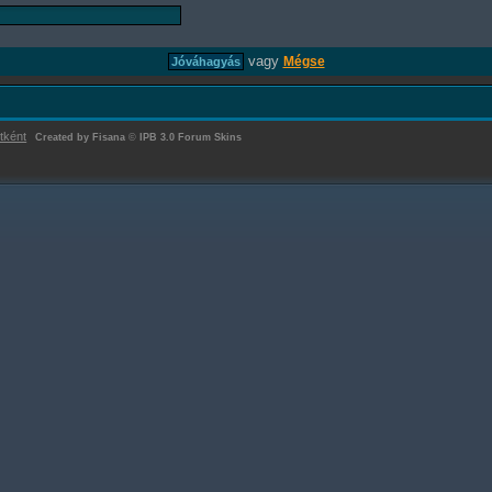
vagy
Mégse
tként
Created by Fisana
©
IPB 3.0 Forum Skins