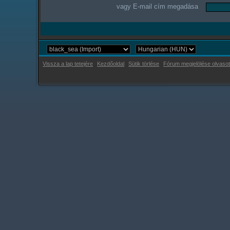
vagy E-mail cím megadása
Vissza a lap tetejére
Kezdőoldal
Sütik törlése
Fórum megjelölése olvasot