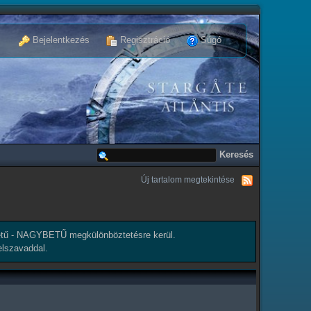
Bejelentkezés
Regisztráció
Súgó
Új tartalom megtekintése
tű - NAGYBETŰ megkülönböztetésre kerül.
elszavaddal.