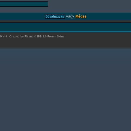
vagy
Mégse
tként
Created by Fisana
©
IPB 3.0 Forum Skins