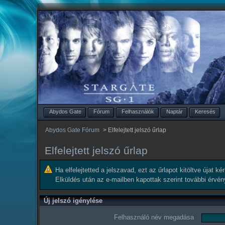
Abydos Gate
Fórum
Felhasználók
Naptár
Keresés
Abydos Gate Fórum
>
Elfelejtett jelszó űrlap
Elfelejtett jelszó űrlap
Ha elfelejtetted a jelszavad, ezt az űrlapot kitöltve újat k
Elküldés után az e-mailben kapottak szerint további érvé
Új jelszó igénylése
Felhasználó név megadása