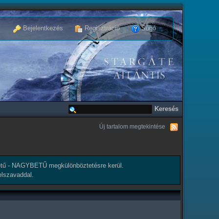
Bejelentkezés
Regisztráció
Súgó
Új tartalom megtekintése
tű - NAGYBETŰ megkülönböztetésre kerül.
elszavaddal.