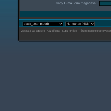
vagy E-mail cím megadása
Vissza a lap tetejére
Kezdőoldal
Sütik törlése
Fórum megjelölése olvasot