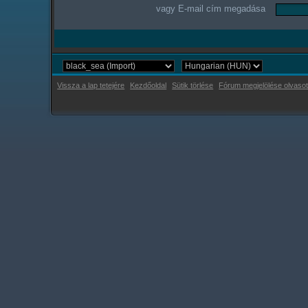
vagy E-mail cím megadása
Vissza a lap tetejére
Kezdőoldal
Sütik törlése
Fórum megjelölése olvasot