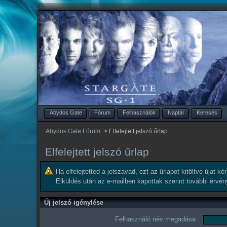
Abydos Gate
Fórum
Felhasználók
Naptár
Keresés
Abydos Gate Fórum
>
Elfelejtett jelszó űrlap
Elfelejtett jelszó űrlap
Ha elfelejtetted a jelszavad, ezt az űrlapot kitöltve újat k
Elküldés után az e-mailben kapottak szerint további érvé
Új jelszó igénylése
Felhasználó név megadása