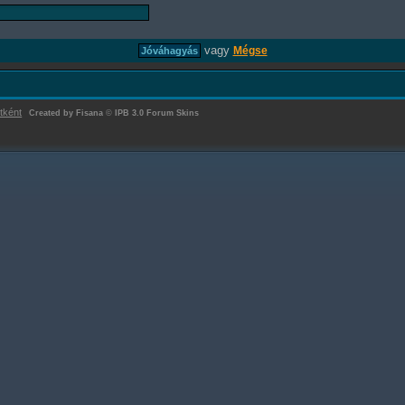
vagy
Mégse
tként
Created by Fisana
©
IPB 3.0 Forum Skins