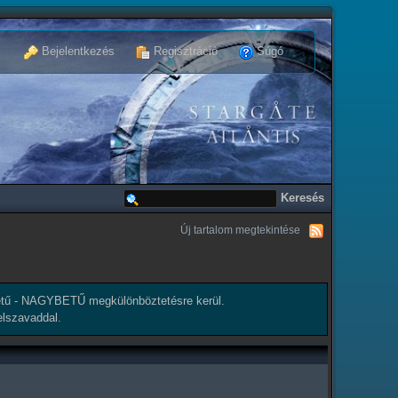
Bejelentkezés
Regisztráció
Súgó
Új tartalom megtekintése
tű - NAGYBETŰ megkülönböztetésre kerül.
elszavaddal.