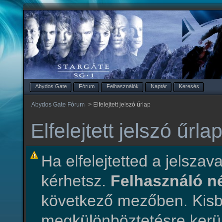
Abydos Gate
Fórum
Felhasználók
Naptár
Keresés
Abydos Gate Fórum
>
Elfelejtett jelszó űrlap
Elfelejtett jelszó űrla
Ha elfelejtetted a jelszava
kérhetsz.
Felhasználó 
következő mezőben. Ki
megkülönböztetésre kerül