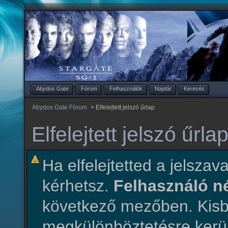
Abydos Gate
Fórum
Felhasználók
Naptár
Keresés
Abydos Gate Fórum
>
Elfelejtett jelszó űrlap
Elfelejtett jelszó űrla
Ha elfelejtetted a jelszava
kérhetsz.
Felhasználó 
következő mezőben. Ki
megkülönböztetésre kerül