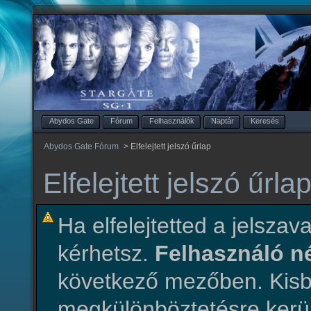
Abydos Gate
Fórum
Felhasználók
Naptár
Keresés
Abydos Gate Fórum
>
Elfelejtett jelszó űrlap
Elfelejtett jelszó űrla
Ha elfelejtetted a jelszava
kérhetsz.
Felhasználó 
következő mezőben. Ki
megkülönböztetésre kerül