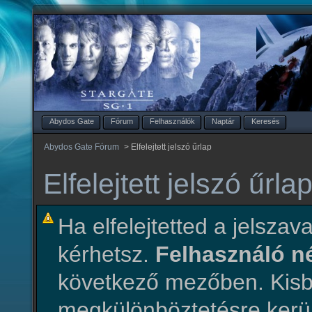
Abydos Gate
Fórum
Felhasználók
Naptár
Keresés
Abydos Gate Fórum
>
Elfelejtett jelszó űrlap
Elfelejtett jelszó űrla
Ha elfelejtetted a jelszava
kérhetsz.
Felhasználó 
következő mezőben. Ki
megkülönböztetésre kerül