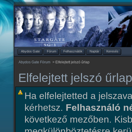
Abydos Gate
Fórum
Felhasználók
Naptár
Keresés
Abydos Gate Fórum
>
Elfelejtett jelszó űrlap
Elfelejtett jelszó űrla
Ha elfelejtetted a jelszava
kérhetsz.
Felhasználó 
következő mezőben. Ki
megkülönböztetésre kerül