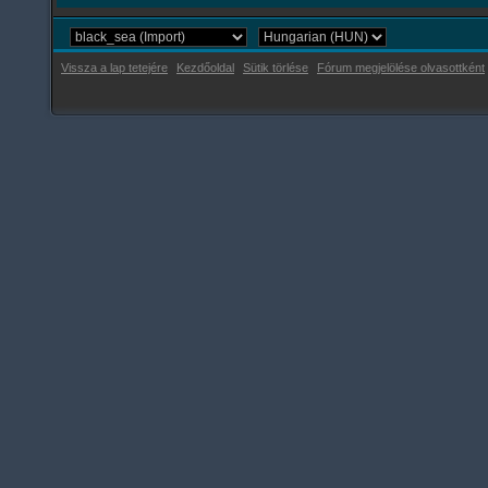
Vissza a lap tetejére
Kezdőoldal
Sütik törlése
Fórum megjelölése olvasottként