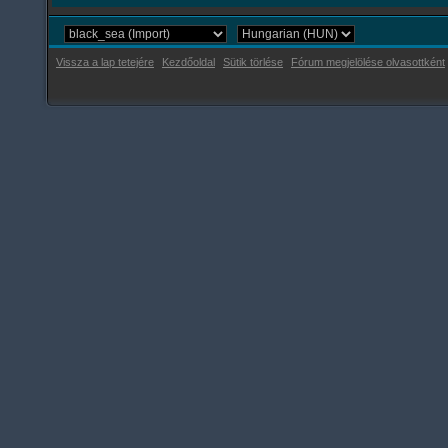
Vissza a lap tetejére
Kezdőoldal
Sütik törlése
Fórum megjelölése olvasottként