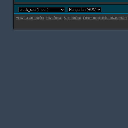
Vissza a lap tetejére
Kezdőoldal
Sütik törlése
Fórum megjelölése olvasottként