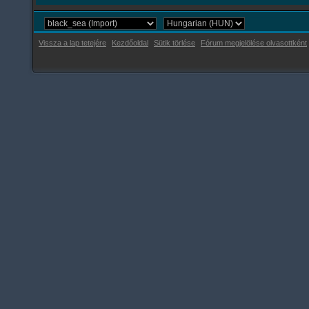
Vissza a lap tetejére
Kezdőoldal
Sütik törlése
Fórum megjelölése olvasottként