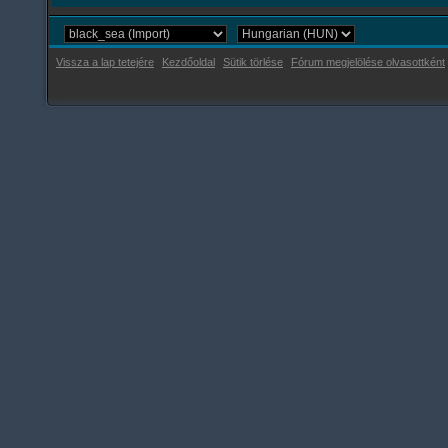
Vissza a lap tetejére
Kezdőoldal
Sütik törlése
Fórum megjelölése olvasottként