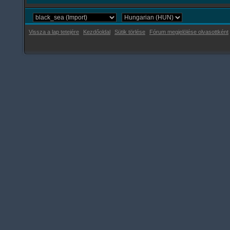
Vissza a lap tetejére
Kezdőoldal
Sütik törlése
Fórum megjelölése olvasottként