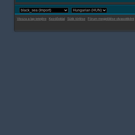
Vissza a lap tetejére
Kezdőoldal
Sütik törlése
Fórum megjelölése olvasottként