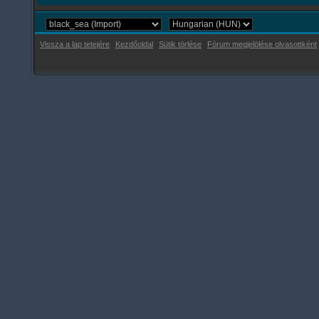
Vissza a lap tetejére
Kezdőoldal
Sütik törlése
Fórum megjelölése olvasottként