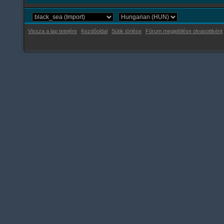
Vissza a lap tetejére
Kezdőoldal
Sütik törlése
Fórum megjelölése olvasottként