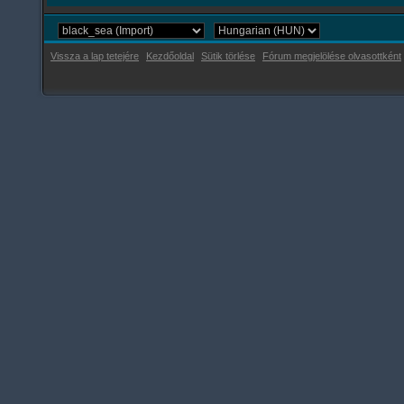
Vissza a lap tetejére
Kezdőoldal
Sütik törlése
Fórum megjelölése olvasottként