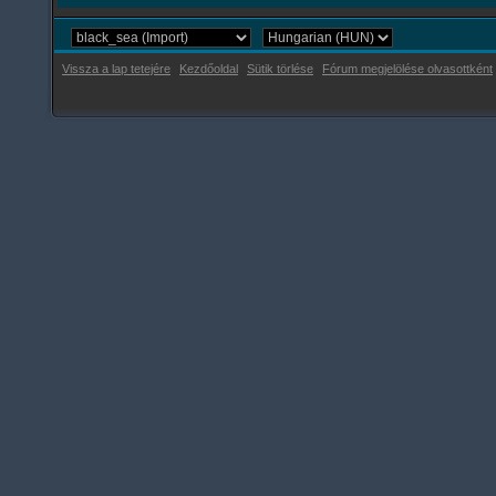
Vissza a lap tetejére
Kezdőoldal
Sütik törlése
Fórum megjelölése olvasottként