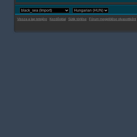
Vissza a lap tetejére
Kezdőoldal
Sütik törlése
Fórum megjelölése olvasottként