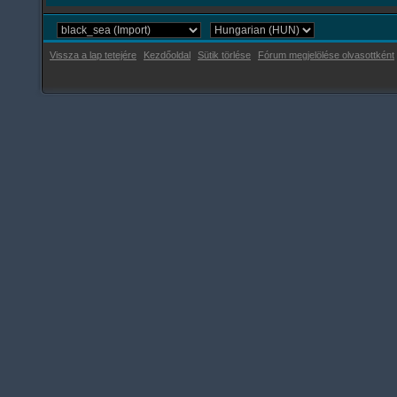
Vissza a lap tetejére
Kezdőoldal
Sütik törlése
Fórum megjelölése olvasottként