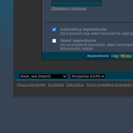
Elfelejtettem a jelszavam
Automatikus bejelentkezés
Ezt a funkciót csak akkor használd ha saját gé
Rejtett bejelentkezés
Ha ezt a funkciót használod, akkor nem fogsz
felhasználók listáján
vagy
Mégse
Vissza a lap tetejére
Kezdőoldal
Sütik törlése
Fórum megjelölése olvasottként