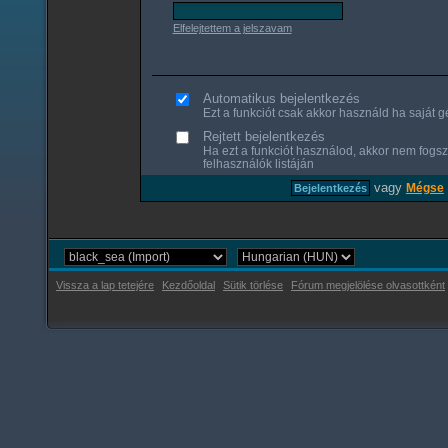
Elfelejtettem a jelszavam
Automatikus bejelentkezés
Ezt a funkciót csak akkor használd ha saját gé
Rejtett bejelentkezés
Ha ezt a funkciót használod, akkor nem fogsz
felhasználók listáján
vagy
Mégse
Vissza a lap tetejére
Kezdőoldal
Sütik törlése
Fórum megjelölése olvasottként