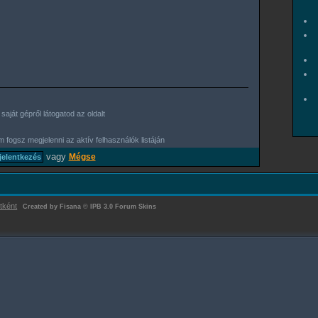
aját gépről látogatod az oldalt
 fogsz megjelenni az aktív felhasználók listáján
vagy
Mégse
tként
Created by Fisana
©
IPB 3.0 Forum Skins