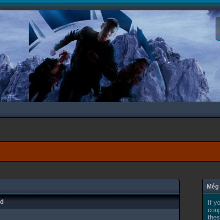
Még 
ad
If y
coup
thes