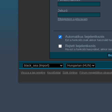
Jelszó:
Elfelejtettem a jelszavam
Automatikus bejelentkezés
Ezt a funkciót csak akkor használd ha s
Rejtett bejelentkezés
Ha ezt a funkciót használod, akkor nem
Vissza a lap tetejére
Kezdőoldal
Sütik törlése
Fórum megjelölése olvasot