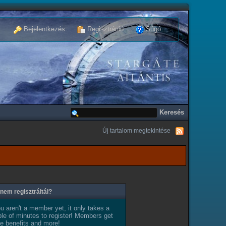
Bejelentkezés
Regisztráció
Súgó
Új tartalom megtekintése
nem regisztráltál?
ou aren't a member yet, it only takes a
le of minutes to register! Members get
e benefits and more!