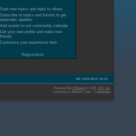
Start new topics and reply to others
Subscribe to topics and forums to get
automatic updates
Add events to our community calendar
Get your own profile and make new
friends
Customize your experience here
Regisztráció
Idő: 2026 08 07 10:13
Powered By
IP.Board
© 2026
IPS,
Inc
.
Licensed to: Abydos Gate - Csillagkapu