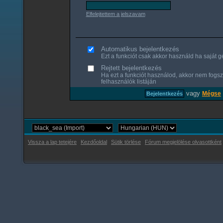
Elfelejtettem a jelszavam
Automatikus bejelentkezés
Ezt a funkciót csak akkor használd ha saját gé
Rejtett bejelentkezés
Ha ezt a funkciót használod, akkor nem fogsz
felhasználók listáján
vagy
Mégse
Vissza a lap tetejére
Kezdőoldal
Sütik törlése
Fórum megjelölése olvasottként