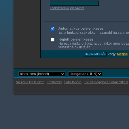
Elfelejtettem a jelszavam
Automatikus bejelentkezés
Ezt a funkciót csak akkor használd ha saját gé
Rejtett bejelentkezés
Ha ezt a funkciót használod, akkor nem fogsz
felhasználók listáján
vagy
Mégse
Vissza a lap tetejére
Kezdőoldal
Sütik törlése
Fórum megjelölése olvasottként