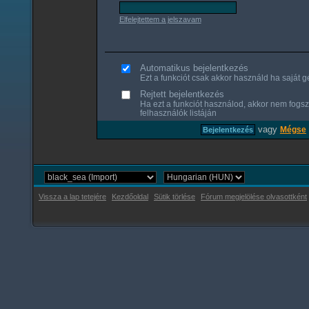
Elfelejtettem a jelszavam
Automatikus bejelentkezés
Ezt a funkciót csak akkor használd ha saját gé
Rejtett bejelentkezés
Ha ezt a funkciót használod, akkor nem fogsz
felhasználók listáján
vagy
Mégse
Vissza a lap tetejére
Kezdőoldal
Sütik törlése
Fórum megjelölése olvasottként