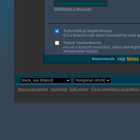
Elfelejtettem a jelszavam
Automatikus bejelentkezés
Ezt a funkciót csak akkor használd ha saját gé
Rejtett bejelentkezés
Ha ezt a funkciót használod, akkor nem fogsz
felhasználók listáján
vagy
Mégse
Vissza a lap tetejére
Kezdőoldal
Sütik törlése
Fórum megjelölése olvasottként