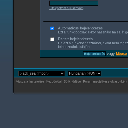
Elfelejtettem a jelszavam
Automatikus bejelentkezés
Ezt a funkciót csak akkor használd ha saját gé
Rejtett bejelentkezés
Ha ezt a funkciót használod, akkor nem fogsz
felhasználók listáján
vagy
Mégse
Vissza a lap tetejére
Kezdőoldal
Sütik törlése
Fórum megjelölése olvasottként