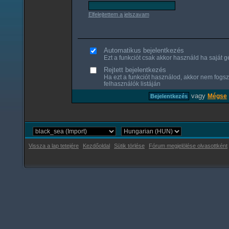
Elfelejtettem a jelszavam
Automatikus bejelentkezés
Ezt a funkciót csak akkor használd ha saját gé
Rejtett bejelentkezés
Ha ezt a funkciót használod, akkor nem fogsz
felhasználók listáján
vagy
Mégse
Vissza a lap tetejére
Kezdőoldal
Sütik törlése
Fórum megjelölése olvasottként