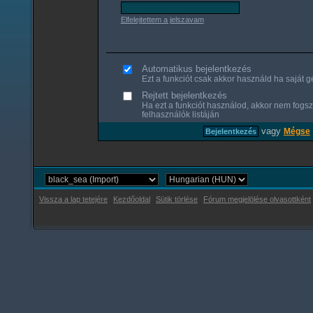
Elfelejtettem a jelszavam
Automatikus bejelentkezés
Ezt a funkciót csak akkor használd ha saját gé
Rejtett bejelentkezés
Ha ezt a funkciót használod, akkor nem fogsz
felhasználók listáján
vagy
Mégse
Vissza a lap tetejére
Kezdőoldal
Sütik törlése
Fórum megjelölése olvasottként