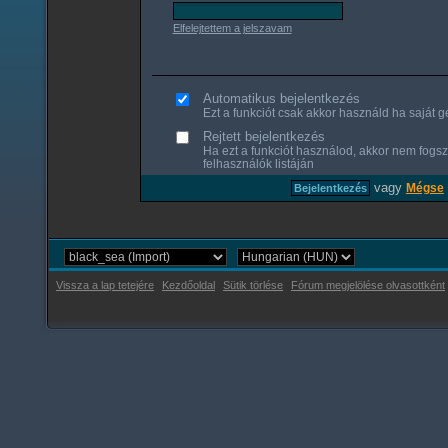
Elfelejtettem a jelszavam
Automatikus bejelentkezés
Ezt a funkciót csak akkor használd ha saját gé
Rejtett bejelentkezés
Ha ezt a funkciót használod, akkor nem fogsz
felhasználók listáján
vagy
Mégse
Vissza a lap tetejére
Kezdőoldal
Sütik törlése
Fórum megjelölése olvasottként