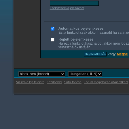
Elfelejtettem a jelszavam
Automatikus bejelentkezés
Ezt a funkciót csak akkor használd ha saját gé
Rejtett bejelentkezés
Ha ezt a funkciót használod, akkor nem fogsz
felhasználók listáján
vagy
Mégse
Vissza a lap tetejére
Kezdőoldal
Sütik törlése
Fórum megjelölése olvasottként