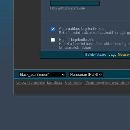
Elfelejtettem a jelszavam
Automatikus bejelentkezés
Ezt a funkciót csak akkor használd ha saját gé
Rejtett bejelentkezés
Ha ezt a funkciót használod, akkor nem fogsz
felhasználók listáján
vagy
Mégse
Vissza a lap tetejére
Kezdőoldal
Sütik törlése
Fórum megjelölése olvasottként