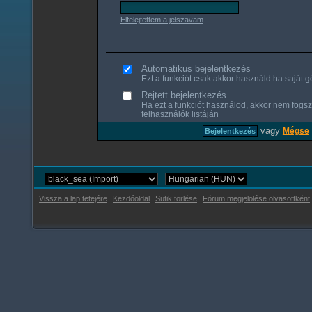
Elfelejtettem a jelszavam
Automatikus bejelentkezés
Ezt a funkciót csak akkor használd ha saját gé
Rejtett bejelentkezés
Ha ezt a funkciót használod, akkor nem fogsz
felhasználók listáján
vagy
Mégse
Vissza a lap tetejére
Kezdőoldal
Sütik törlése
Fórum megjelölése olvasottként