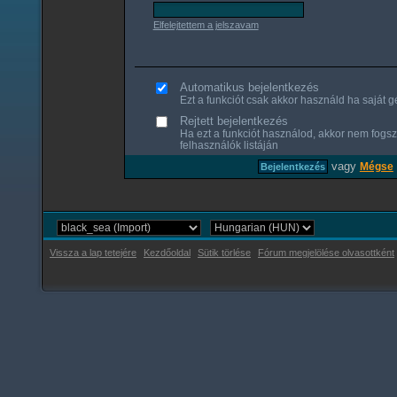
Elfelejtettem a jelszavam
Automatikus bejelentkezés
Ezt a funkciót csak akkor használd ha saját gé
Rejtett bejelentkezés
Ha ezt a funkciót használod, akkor nem fogsz
felhasználók listáján
vagy
Mégse
Vissza a lap tetejére
Kezdőoldal
Sütik törlése
Fórum megjelölése olvasottként